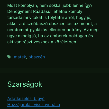
Most komolyan, nem sokkal jobb lenne így?
Dehogynem! Ráadásul lehetne komoly
társadalmi vitákat is folytatni arról, hogy jó,
akkor a disznóbaszó obszcenitás az mehet, a
nemtommi-gyalázás ellenben botrány. Az meg
ugye mindig jó, ha az emberek boldogan és
aktívan részt vesznek a közéletben.
Tags
matek
,
obszcén
Szarságok
Adatkezelési bigyó
Hozzájárulás visszavonása