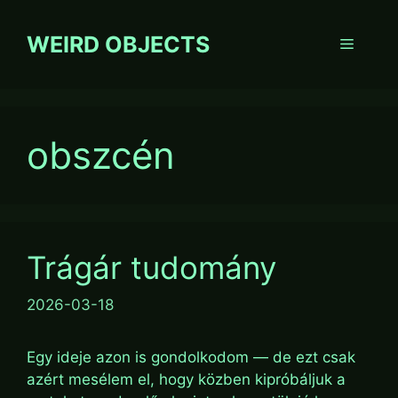
Skip
to
WEIRD OBJECTS
Menu
content
obszcén
Trágár tudomány
2026-03-18
Egy ideje azon is gondolkodom — de ezt csak
azért mesélem el, hogy közben kipróbáljuk a