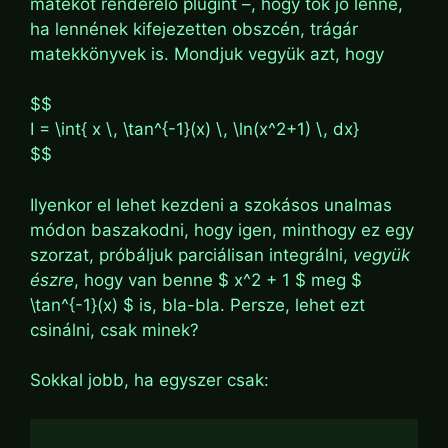
matekot renderelő plugint –, hogy tök jó lenne,
ha lennének kifejezetten obszcén, trágár
matekkönyvek is. Mondjuk vegyük azt, hogy
$$
I = \int{ x \, \tan^{-1}(x) \, \ln(x^2+1) \, dx}
$$
Ilyenkor el lehet kezdeni a szokásos unalmas
módon baszakodni, hogy igen, minthogy ez egy
szorzat, próbáljuk parciálisan integrálni,
vegyük
észre
, hogy van benne $ x^2 + 1 $ meg $
\tan^{-1}(x) $ is, bla-bla. Persze, lehet ezt
csinálni, csak minek?
Sokkal jobb, ha egyszer csak: