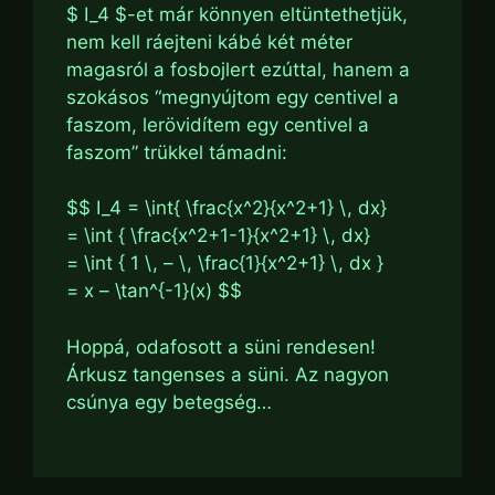
$ I_4 $-et már könnyen eltüntethetjük,
nem kell ráejteni kábé két méter
magasról a fosbojlert ezúttal, hanem a
szokásos “megnyújtom egy centivel a
faszom, lerövidítem egy centivel a
faszom” trükkel támadni:
$$ I_4 = \int{ \frac{x^2}{x^2+1} \, dx}
= \int { \frac{x^2+1-1}{x^2+1} \, dx}
= \int { 1 \, – \, \frac{1}{x^2+1} \, dx }
= x – \tan^{-1}(x) $$
Hoppá, odafosott a süni rendesen!
Árkusz tangenses a süni. Az nagyon
csúnya egy betegség…