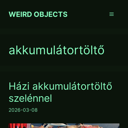
Skip
to
WEIRD OBJECTS
Menu
content
akkumulátortöltő
Házi akkumulátortöltő
szelénnel
2026-03-08