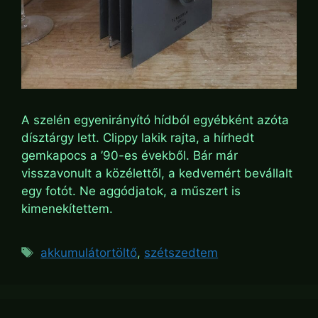
A szelén egyenirányító hídból egyébként azóta
dísztárgy lett. Clippy lakik rajta, a hírhedt
gemkapocs a ’90-es évekből. Bár már
visszavonult a közélettől, a kedvemért bevállalt
egy fotót. Ne aggódjatok, a műszert is
kimenekítettem.
Tags
akkumulátortöltő
,
szétszedtem