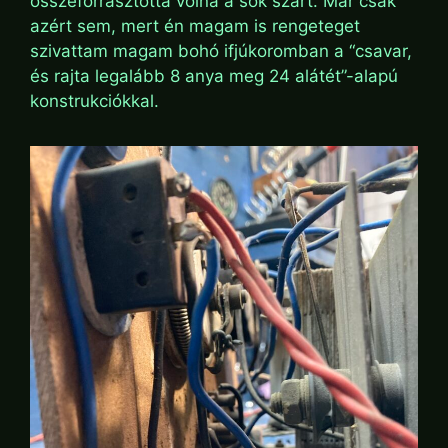
összeforrasztotta volna a sok szart. Már csak
azért sem, mert én magam is rengeteget
szivattam magam bohó ifjúkoromban a “csavar,
és rajta legalább 8 anya meg 24 alátét”-alapú
konstrukciókkal.