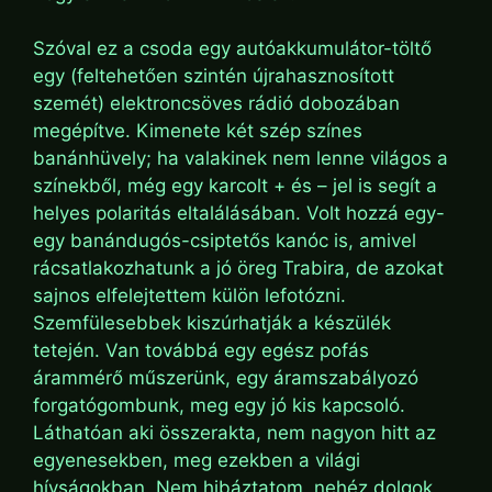
Szóval ez a csoda egy autóakkumulátor-töltő
egy (feltehetően szintén újrahasznosított
szemét) elektroncsöves rádió dobozában
megépítve. Kimenete két szép színes
banánhüvely; ha valakinek nem lenne világos a
színekből, még egy karcolt + és – jel is segít a
helyes polaritás eltalálásában. Volt hozzá egy-
egy banándugós-csiptetős kanóc is, amivel
rácsatlakozhatunk a jó öreg Trabira, de azokat
sajnos elfelejtettem külön lefotózni.
Szemfülesebbek kiszúrhatják a készülék
tetején. Van továbbá egy egész pofás
árammérő műszerünk, egy áramszabályozó
forgatógombunk, meg egy jó kis kapcsoló.
Láthatóan aki összerakta, nem nagyon hitt az
egyenesekben, meg ezekben a világi
hívságokban. Nem hibáztatom, nehéz dolgok