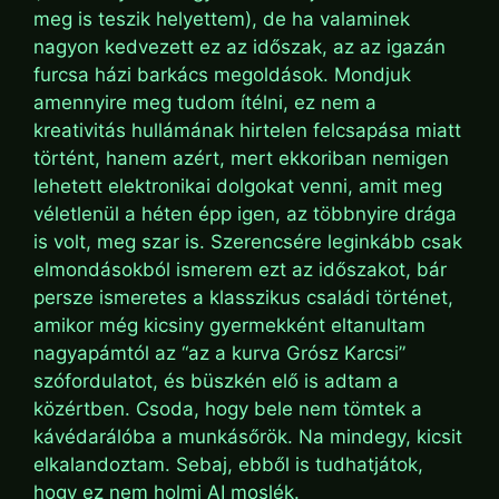
meg is teszik helyettem), de ha valaminek
nagyon kedvezett ez az időszak, az az igazán
furcsa házi barkács megoldások. Mondjuk
amennyire meg tudom ítélni, ez nem a
kreativitás hullámának hirtelen felcsapása miatt
történt, hanem azért, mert ekkoriban nemigen
lehetett elektronikai dolgokat venni, amit meg
véletlenül a héten épp igen, az többnyire drága
is volt, meg szar is. Szerencsére leginkább csak
elmondásokból ismerem ezt az időszakot, bár
persze ismeretes a klasszikus családi történet,
amikor még kicsiny gyermekként eltanultam
nagyapámtól az “az a kurva Grósz Karcsi”
szófordulatot, és büszkén elő is adtam a
közértben. Csoda, hogy bele nem tömtek a
kávédarálóba a munkásőrök. Na mindegy, kicsit
elkalandoztam. Sebaj, ebből is tudhatjátok,
hogy ez nem holmi AI moslék.