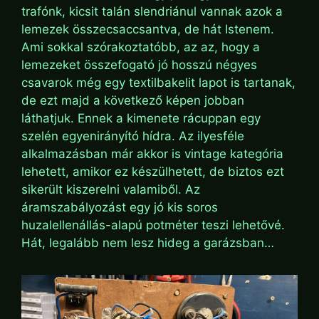
trafónk, kicsit talán slendriánul vannak azok a
lemezek összecsaccsantva, de hát Istenem.
Ami sokkal szórakoztatóbb, az az, hogy a
lemezeket összefogató jó hosszú négyes
csavarok még egy textilbakelit lapot is tartanak,
de ezt majd a következő képen jobban
láthatjuk. Ennek a kimenete rácuppan egy
szelén egyenirányító hídra. Az ilyesféle
alkalmazásban már akkor is vintage kategória
lehetett, amikor ez készülhetett, de biztos ezt
sikerült kiszerelni valamiből. Az
áramszabályozást egy jó kis soros
huzalellenállás-alapú potméter teszi lehetővé.
Hát, legalább nem lesz hideg a garázsban…