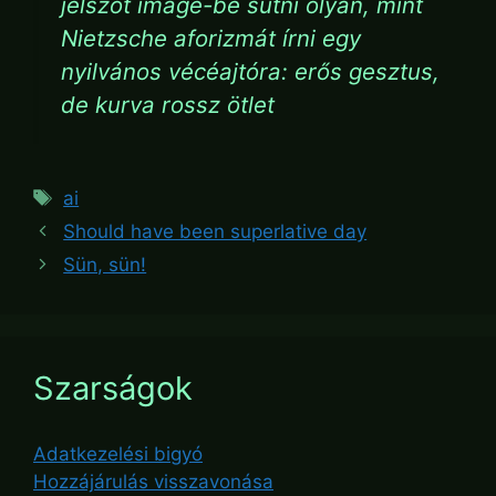
jelszót image-be sütni olyan, mint
Nietzsche aforizmát írni egy
nyilvános vécéajtóra: erős gesztus,
de kurva rossz ötlet
Tags
ai
Should have been superlative day
Sün, sün!
Szarságok
Adatkezelési bigyó
Hozzájárulás visszavonása