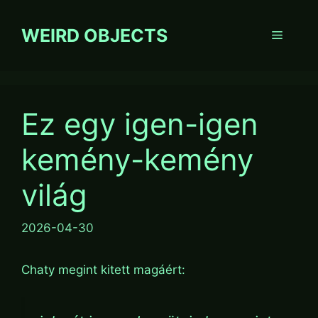
Skip
to
WEIRD OBJECTS
Menu
content
Ez egy igen-igen
kemény-kemény
világ
2026-04-30
Chaty megint kitett magáért: