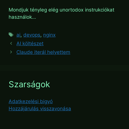
Code language:
Nginx
(
nginx
)
Mondjuk tényleg elég unortodox instrukciókat
használok…
Tags
ai
,
devops
,
nginx
AI költészet
Claude iterál helyettem
Szarságok
Adatkezelési bigyó
Hozzájárulás visszavonása